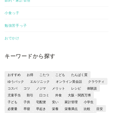
小食っ子
勉強苦手っ子
おでかけ
キーワードから探す
おすすめ
お得
こたつ
こども
たんぱく質
ゆうパック
エルソニック
オンライン英会話
クラウティ
コスパ
コツ
ノジマ
メリット
レシピ
体験談
児童手当
割引
口コミ
外食
大阪・関西万博
子ども
子供
宅配便
安い
家計管理
小学生
必要量
早寝
早起き
栄養
栄養満点
比較
目安