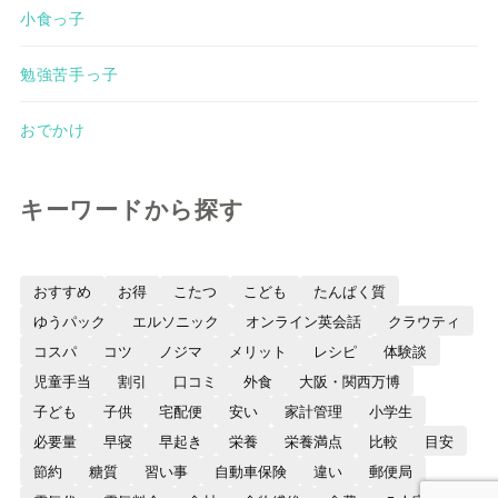
小食っ子
勉強苦手っ子
おでかけ
キーワードから探す
おすすめ
お得
こたつ
こども
たんぱく質
ゆうパック
エルソニック
オンライン英会話
クラウティ
コスパ
コツ
ノジマ
メリット
レシピ
体験談
児童手当
割引
口コミ
外食
大阪・関西万博
子ども
子供
宅配便
安い
家計管理
小学生
必要量
早寝
早起き
栄養
栄養満点
比較
目安
節約
糖質
習い事
自動車保険
違い
郵便局