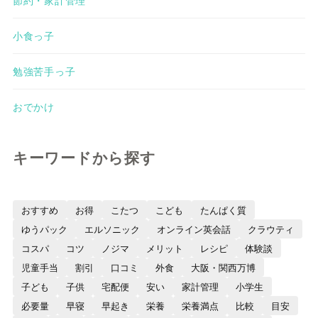
小食っ子
勉強苦手っ子
おでかけ
キーワードから探す
おすすめ
お得
こたつ
こども
たんぱく質
ゆうパック
エルソニック
オンライン英会話
クラウティ
コスパ
コツ
ノジマ
メリット
レシピ
体験談
児童手当
割引
口コミ
外食
大阪・関西万博
子ども
子供
宅配便
安い
家計管理
小学生
必要量
早寝
早起き
栄養
栄養満点
比較
目安