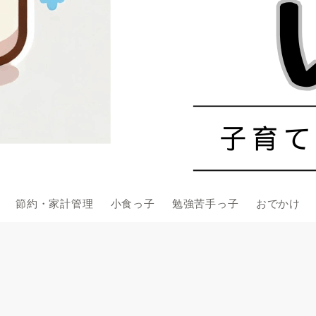
節約・家計管理
小食っ子
勉強苦手っ子
おでかけ