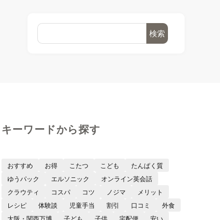
検索
キーワードから探す
おすすめ
お得
こたつ
こども
たんぱく質
ゆうパック
エルソニック
オンライン英会話
クラウティ
コスパ
コツ
ノジマ
メリット
レシピ
体験談
児童手当
割引
口コミ
外食
大阪・関西万博
子ども
子供
宅配便
安い