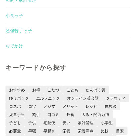
小食っ子
勉強苦手っ子
おでかけ
キーワードから探す
おすすめ
お得
こたつ
こども
たんぱく質
ゆうパック
エルソニック
オンライン英会話
クラウティ
コスパ
コツ
ノジマ
メリット
レシピ
体験談
児童手当
割引
口コミ
外食
大阪・関西万博
子ども
子供
宅配便
安い
家計管理
小学生
必要量
早寝
早起き
栄養
栄養満点
比較
目安