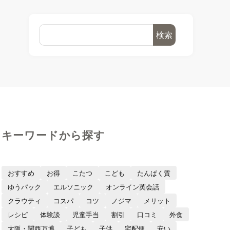
検索
キーワードから探す
おすすめ
お得
こたつ
こども
たんぱく質
ゆうパック
エルソニック
オンライン英会話
クラウティ
コスパ
コツ
ノジマ
メリット
レシピ
体験談
児童手当
割引
口コミ
外食
大阪・関西万博
子ども
子供
宅配便
安い