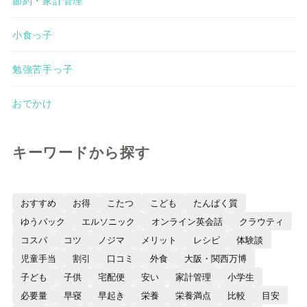
小食っ子
勉強苦手っ子
おでかけ
キーワードから探す
おすすめ
お得
こたつ
こども
たんぱく質
ゆうパック
エルソニック
オンライン英会話
クラウティ
コスパ
コツ
ノジマ
メリット
レシピ
体験談
児童手当
割引
口コミ
外食
大阪・関西万博
子ども
子供
宅配便
安い
家計管理
小学生
必要量
早寝
早起き
栄養
栄養満点
比較
目安