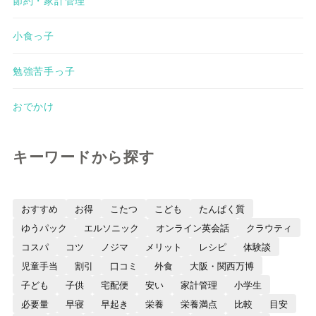
小食っ子
勉強苦手っ子
おでかけ
キーワードから探す
おすすめ
お得
こたつ
こども
たんぱく質
ゆうパック
エルソニック
オンライン英会話
クラウティ
コスパ
コツ
ノジマ
メリット
レシピ
体験談
児童手当
割引
口コミ
外食
大阪・関西万博
子ども
子供
宅配便
安い
家計管理
小学生
必要量
早寝
早起き
栄養
栄養満点
比較
目安