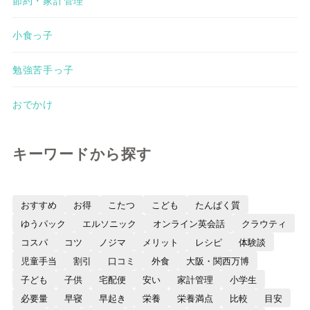
小食っ子
勉強苦手っ子
おでかけ
キーワードから探す
おすすめ
お得
こたつ
こども
たんぱく質
ゆうパック
エルソニック
オンライン英会話
クラウティ
コスパ
コツ
ノジマ
メリット
レシピ
体験談
児童手当
割引
口コミ
外食
大阪・関西万博
子ども
子供
宅配便
安い
家計管理
小学生
必要量
早寝
早起き
栄養
栄養満点
比較
目安