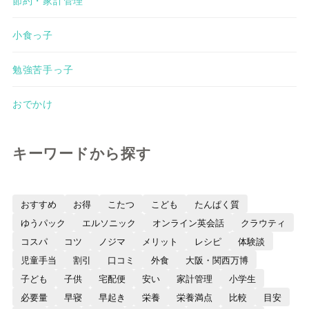
小食っ子
勉強苦手っ子
おでかけ
キーワードから探す
おすすめ
お得
こたつ
こども
たんぱく質
ゆうパック
エルソニック
オンライン英会話
クラウティ
コスパ
コツ
ノジマ
メリット
レシピ
体験談
児童手当
割引
口コミ
外食
大阪・関西万博
子ども
子供
宅配便
安い
家計管理
小学生
必要量
早寝
早起き
栄養
栄養満点
比較
目安