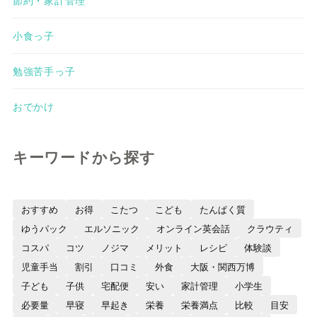
小食っ子
勉強苦手っ子
おでかけ
キーワードから探す
おすすめ
お得
こたつ
こども
たんぱく質
ゆうパック
エルソニック
オンライン英会話
クラウティ
コスパ
コツ
ノジマ
メリット
レシピ
体験談
児童手当
割引
口コミ
外食
大阪・関西万博
子ども
子供
宅配便
安い
家計管理
小学生
必要量
早寝
早起き
栄養
栄養満点
比較
目安