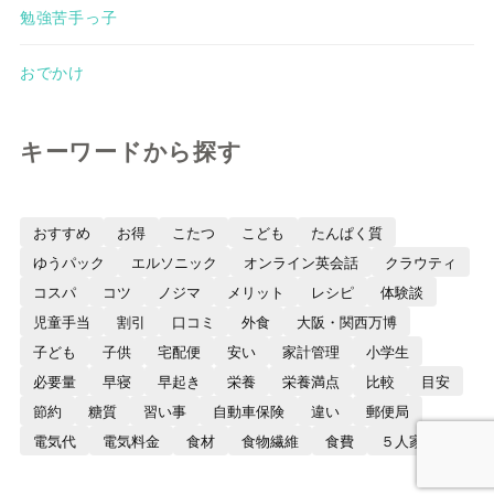
勉強苦手っ子
おでかけ
キーワードから探す
おすすめ
お得
こたつ
こども
たんぱく質
ゆうパック
エルソニック
オンライン英会話
クラウティ
コスパ
コツ
ノジマ
メリット
レシピ
体験談
児童手当
割引
口コミ
外食
大阪・関西万博
子ども
子供
宅配便
安い
家計管理
小学生
必要量
早寝
早起き
栄養
栄養満点
比較
目安
節約
糖質
習い事
自動車保険
違い
郵便局
電気代
電気料金
食材
食物繊維
食費
５人家族