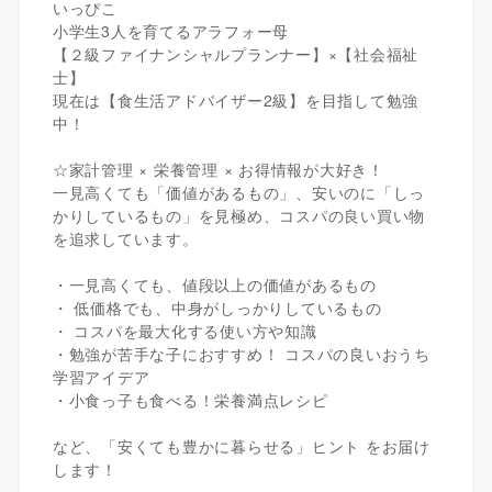
いっぴこ
小学生3人を育てるアラフォー母
【２級ファイナンシャルプランナー】×【社会福祉
士】
現在は【食生活アドバイザー2級】を目指して勉強
中！
☆家計管理 × 栄養管理 × お得情報が大好き！
一見高くても「価値があるもの」、安いのに「しっ
かりしているもの」を見極め、コスパの良い買い物
を追求しています。
・一見高くても、値段以上の価値があるもの
・ 低価格でも、中身がしっかりしているもの
・ コスパを最大化する使い方や知識
・勉強が苦手な子におすすめ！ コスパの良いおうち
学習アイデア
・小食っ子も食べる！栄養満点レシピ
など、「安くても豊かに暮らせる」ヒント をお届け
します！