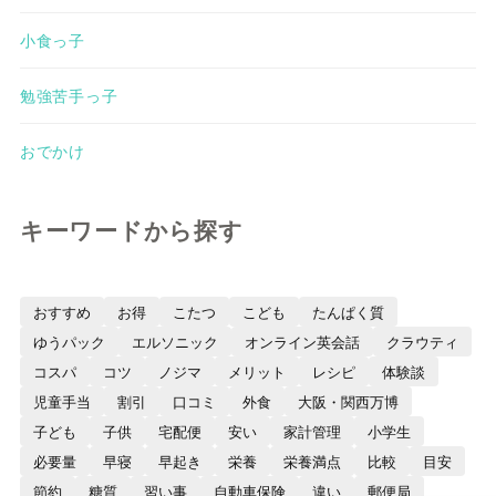
小食っ子
勉強苦手っ子
おでかけ
キーワードから探す
おすすめ
お得
こたつ
こども
たんぱく質
ゆうパック
エルソニック
オンライン英会話
クラウティ
コスパ
コツ
ノジマ
メリット
レシピ
体験談
児童手当
割引
口コミ
外食
大阪・関西万博
子ども
子供
宅配便
安い
家計管理
小学生
必要量
早寝
早起き
栄養
栄養満点
比較
目安
節約
糖質
習い事
自動車保険
違い
郵便局