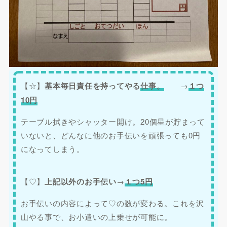
【☆】
基本毎日責任を持ってやる
仕事。
→
１つ
10円
テーブル拭きやシャッター開け。20個星が貯まって
いないと、どんなに他のお手伝いを頑張っても0円
になってしまう。
【♡】
上記以外のお手伝い
→
１つ5円
お手伝いの内容によって♡の数が変わる。これを沢
山やる事で、お小遣いの上乗せが可能に。