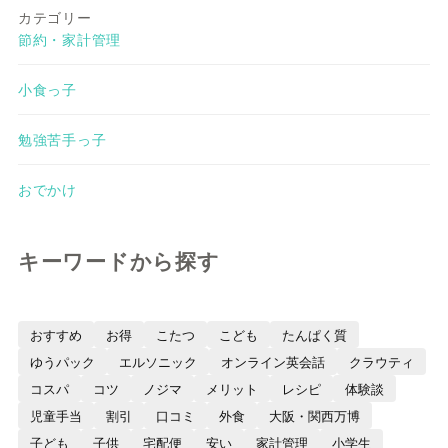
カテゴリー
節約・家計管理
小食っ子
勉強苦手っ子
おでかけ
キーワードから探す
おすすめ
お得
こたつ
こども
たんぱく質
ゆうパック
エルソニック
オンライン英会話
クラウティ
コスパ
コツ
ノジマ
メリット
レシピ
体験談
児童手当
割引
口コミ
外食
大阪・関西万博
子ども
子供
宅配便
安い
家計管理
小学生