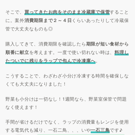
そこで、
買ってきたお肉をそのまま冷蔵庫で保管
すること
に。案外
消費期限まで２～４日
くらいあったりして冷蔵保
管で大丈夫なものも◎
購入してきて、消費期限を確認したら
期限が短い食材から
順番に献立
を考えます。一度で使い切れない時は、
料理し
たついでに残りをラップで包んで冷凍庫へ
。
こうすることで、わざわざ小分け冷凍する時間を確保しな
くても大丈夫になりました！
野菜も小分けは一切なし！1週間なら、野菜室保管で問題
なく使えます！
手間が省けるだけでなく、ラップの消費量もレンジを使用
する電気代も減り、一石二鳥、、、いや
一石三鳥
です♪