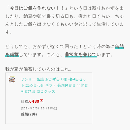
「今日はご飯を作れない！！」
という日は残りおかずを出
したり、納豆や卵で乗り切る日も。疲れた日くらい、ちゃ
んとしたご飯を出せなくてもいいやと思って生活していま
す。
どうしても、おかずがなくて困った！という時の為に
缶詰
を備蓄
しています。これも、
非常食を兼ねて
います。
我が家が備蓄しているのはこれ。
サンヨー 缶詰 おかず缶 6種×各4缶セッ
ト 詰め合わせ ギフト 長期保存食 非常食
和食惣菜 防災グッズ
6480円
価格:
(2024/10/31 23:19時点)
感想(2件)