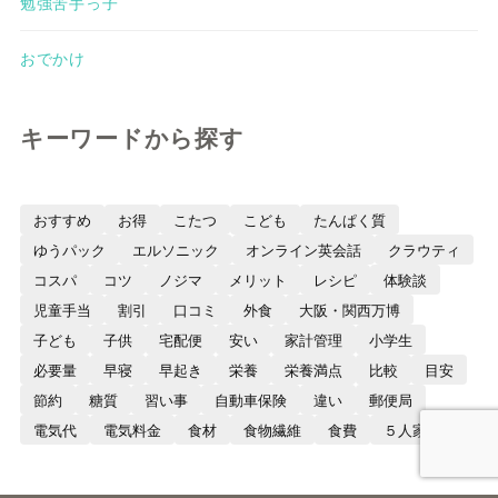
勉強苦手っ子
おでかけ
キーワードから探す
おすすめ
お得
こたつ
こども
たんぱく質
ゆうパック
エルソニック
オンライン英会話
クラウティ
コスパ
コツ
ノジマ
メリット
レシピ
体験談
児童手当
割引
口コミ
外食
大阪・関西万博
子ども
子供
宅配便
安い
家計管理
小学生
必要量
早寝
早起き
栄養
栄養満点
比較
目安
節約
糖質
習い事
自動車保険
違い
郵便局
電気代
電気料金
食材
食物繊維
食費
５人家族