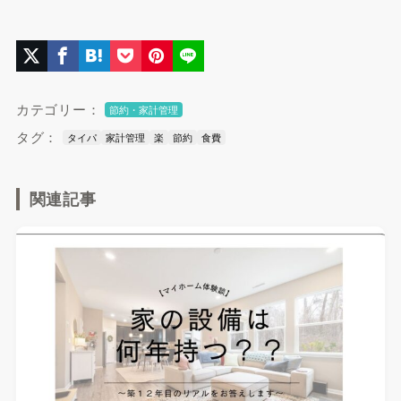
カテゴリー：
節約・家計管理
タグ：
タイパ
家計管理
楽
節約
食費
関連記事