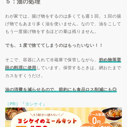
５：油の処理
わが家では、揚げ物をするのは多くても週１回。１回の揚
げ物でもあまり多く油を使いません。なので、油をこして
もう一度揚げ物をするほどの量は残りません。
でも、１度で捨ててしまうのはもったいない！！
そこで、容器に入れて冷蔵庫で保管しながら、
炒め物等普
段の料理に使用
しています。保管するときは、網おたまで
カスをすくうだけ。
油の消費を減らせるので、節約にも食品ロス削減にも◎
［PR］『ヨシケイ』