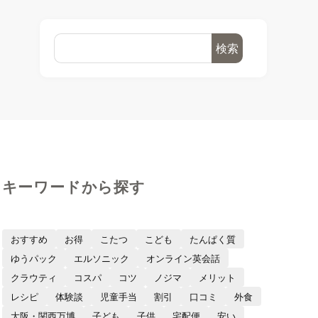
検索
キーワードから探す
おすすめ
お得
こたつ
こども
たんぱく質
ゆうパック
エルソニック
オンライン英会話
クラウティ
コスパ
コツ
ノジマ
メリット
レシピ
体験談
児童手当
割引
口コミ
外食
大阪・関西万博
子ども
子供
宅配便
安い