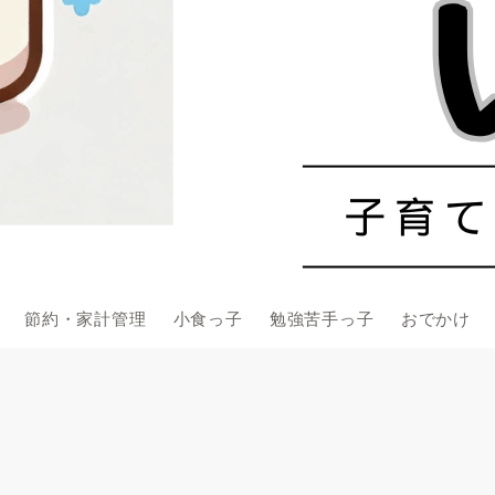
節約・家計管理
小食っ子
勉強苦手っ子
おでかけ